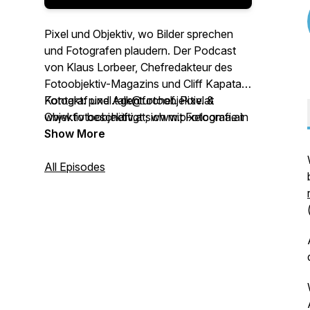
Pixel und Objektiv, wo Bilder sprechen
und Fotografen plaudern. Der Podcast
von Klaus Lorbeer, Chefredakteur des
Fotoobjektiv-Magazins und Cliff Kapatais,
Fotograf und Agenturchef. Pixel &
Kontakt: pixel.talk@fotoobjektiv.at
Objektiv beschäftigt sich mit Fotografie in
www.fotoobjektiv.at; www.pixelcoma.at
all ihren Facetten und wendet sich
Show More
sowohl an alle, die selbst fotografieren,
wie auch an jene, die sich für Fotografie
All Episodes
interessieren.