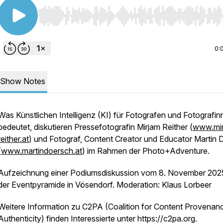
Use Left/Right to seek, Home/End to jump to start o
0:
Show Notes
Was Künstlichen Intelligenz (KI) für Fotografen und Fotografi
bedeutet, diskutieren Pressefotografin Mirjam Reither (
www.mir
reither.at
) und Fotograf, Content Creator und Educator Martin 
(
www.martindoersch.at
) im Rahmen der Photo+Adventure.
Aufzeichnung einer Podiumsdiskussion vom 8. November 2025
der Eventpyramide in Vösendorf. Moderation: Klaus Lorbeer
Weitere Information zu C2PA (Coalition for Content Provenan
Authenticity) finden Interessierte unter https://c2pa.org.