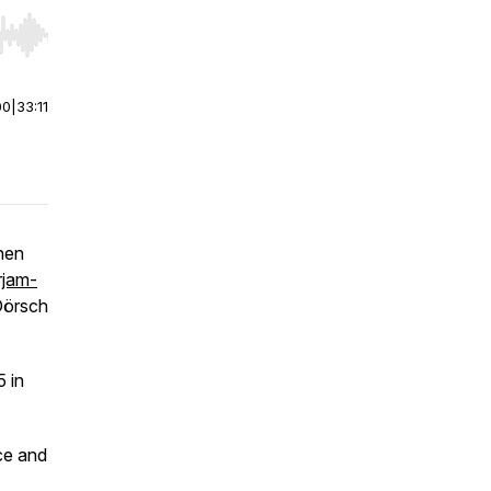
r end. Hold shift to jump forward or backward.
00
|
33:11
nnen
jam-
Dörsch
 in
ce and