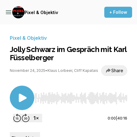
+ Follow
Pixel & Objektiv
Pixel & Objektiv
Jolly Schwarz im Gespräch mit Karl
Füsselberger
Share
November 24, 2025
•
Klaus Lorbeer, Cliff Kapatais
Use Left/Right to seek, Home/End to jump to st
0:00
|
40:16