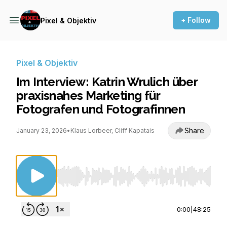
+ Follow
Pixel & Objektiv
Pixel & Objektiv
Im Interview: Katrin Wrulich über
praxisnahes Marketing für
Fotografen und Fotografinnen
Share
January 23, 2026
•
Klaus Lorbeer, Cliff Kapatais
Use Left/Right to seek, Home/End to jump to st
0:00
|
48:25