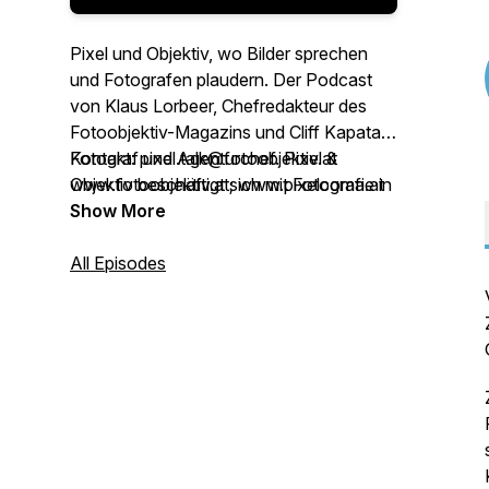
Pixel und Objektiv, wo Bilder sprechen
und Fotografen plaudern. Der Podcast
von Klaus Lorbeer, Chefredakteur des
Fotoobjektiv-Magazins und Cliff Kapatais,
Fotograf und Agenturchef. Pixel &
Kontakt: pixel.talk@fotoobjektiv.at
Objektiv beschäftigt sich mit Fotografie in
www.fotoobjektiv.at; www.pixelcoma.at
all ihren Facetten und wendet sich
Show More
sowohl an alle, die selbst fotografieren,
wie auch an jene, die sich für Fotografie
All Episodes
interessieren.