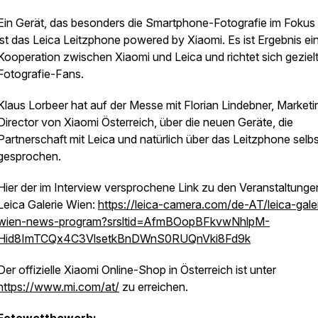
Ein Gerät, das besonders die Smartphone-Fotografie im Fokus 
ist das Leica Leitzphone powered by Xiaomi. Es ist Ergebnis ei
Kooperation zwischen Xiaomi und Leica und richtet sich geziel
Fotografie-Fans.
Klaus Lorbeer hat auf der Messe mit Florian Lindebner, Marketi
Director von Xiaomi Österreich, über die neuen Geräte, die
Partnerschaft mit Leica und natürlich über das Leitzphone selbs
gesprochen.
Hier der im Interview versprochene Link zu den Veranstaltunge
Leica Galerie Wien:
https://leica-camera.com/de-AT/leica-gale
wien-news-program?srsltid=AfmBOopBFkvwNhlpM-
Hid8ImTCQx4C3VlsetkBnDWnS0RUQnVki8Fd9k
Der offizielle Xiaomi Online-Shop in Österreich ist unter
https://www.mi.com/at/
zu erreichen.