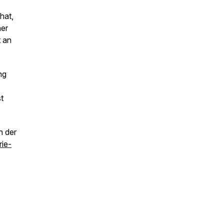
hat,
ner
t an
ng
t
n der
rie-