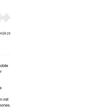
r end. Hold shift to jump forward or backward.
00
|
8:25
obile
r
e
n mit
phones.