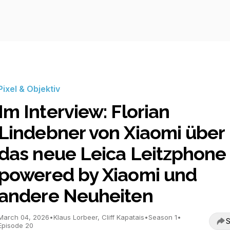
Pixel & Objektiv
Im Interview: Florian
Lindebner von Xiaomi über
das neue Leica Leitzphone
powered by Xiaomi und
andere Neuheiten
March 04, 2026
•
Klaus Lorbeer, Cliff Kapatais
•
Season 1
•
S
Episode 20