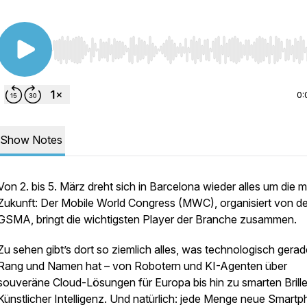
Use Left/Right to seek, Home/End to jump to start o
0:
Show Notes
Von 2. bis 5. März dreht sich in Barcelona wieder alles um die m
Zukunft: Der Mobile World Congress (MWC), organisiert von de
GSMA, bringt die wichtigsten Player der Branche zusammen.
Zu sehen gibt’s dort so ziemlich alles, was technologisch gerad
Rang und Namen hat – von Robotern und KI-Agenten über
souveräne Cloud-Lösungen für Europa bis hin zu smarten Brille
Künstlicher Intelligenz. Und natürlich: jede Menge neue Smart