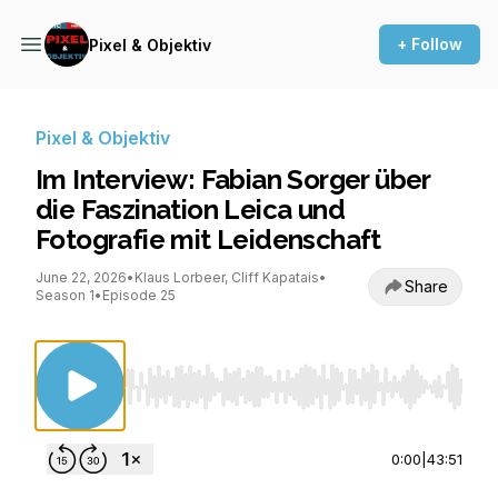
+ Follow
Pixel & Objektiv
Pixel & Objektiv
Im Interview: Fabian Sorger über
die Faszination Leica und
Fotografie mit Leidenschaft
June 22, 2026
•
Klaus Lorbeer, Cliff Kapatais
•
Share
Season 1
•
Episode 25
Use Left/Right to seek, Home/End to jump to st
0:00
|
43:51